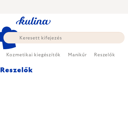
Ugrás
a
fő
tartalomhoz
Kozmetikai kiegészítők
Manikűr
Reszelők
Reszelők