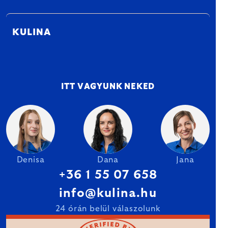
KULINA
ITT VAGYUNK NEKED
Denisa
Dana
Jana
+36 1 55 07 658
info@kulina.hu
24 órán belül válaszolunk