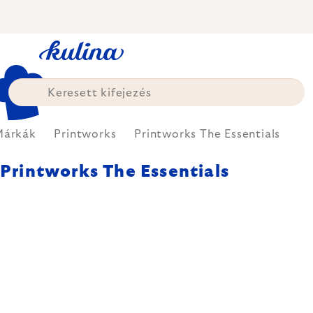
Ugrás
a
fő
tartalomhoz
Márkák
Printworks
Printworks The Essentials
Printworks The Essentials