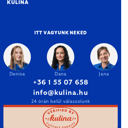
KULINA
ITT VAGYUNK NEKED
Denisa
Dana
Jana
+36 1 55 07 658
info@kulina.hu
24 órán belül válaszolunk