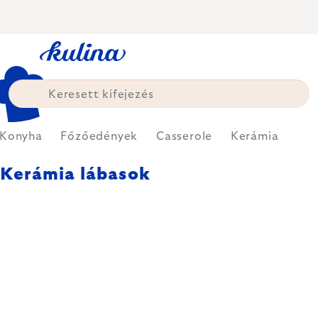
Ugrás
a
fő
tartalomhoz
Konyha
Főzőedények
Casserole
Kerámia
Kerámia lábasok