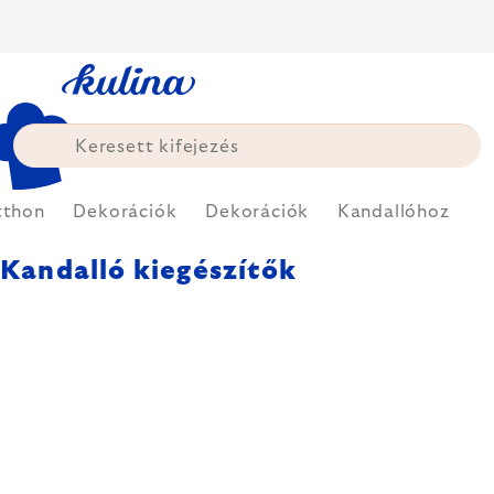
Ugrás
a
fő
tartalomhoz
tthon
Dekorációk
Dekorációk
Kandallóhoz
Kandalló kiegészítők