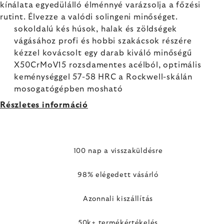
kínálata egyedülálló élménnyé varázsolja a főzési
rutint. Élvezze a valódi solingeni minőséget.
sokoldalú kés húsok, halak és zöldségek
vágásához profi és hobbi szakácsok részére
kézzel kovácsolt egy darab kiváló minőségű
X50CrMoV15 rozsdamentes acélból, optimális
keménységgel 57-58 HRC a Rockwell-skálán
mosogatógépben mosható
Részletes információ
100 nap a visszaküldésre
98% elégedett vásárló
Azonnali kiszállítás
50k+ termékértékelés