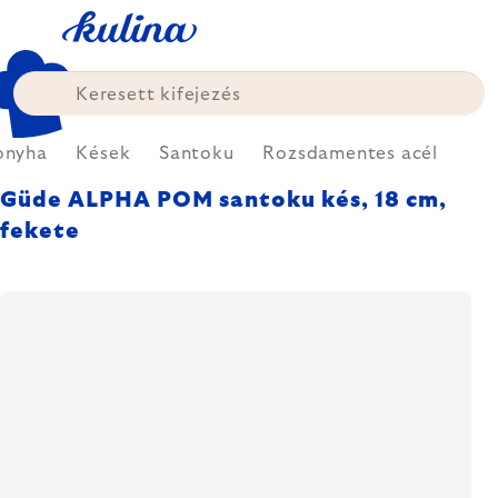
Ugrás
a
fő
tartalomhoz
onyha
Kések
Santoku
Rozsdamentes acél
Güde ALPHA POM santoku kés, 18 cm,
fekete