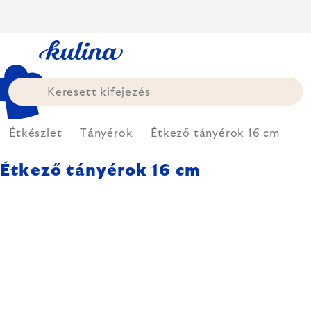
Ugrás
a
fő
tartalomhoz
Étkészlet
Tányérok
Étkező tányérok 16 cm
Étkező tányérok 16 cm