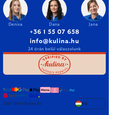
Denisa
Dana
Jana
+36 1 55 07 658
info@kulina.hu
24 órán belül válaszolunk
2007–2025 Kulina.hu
HU