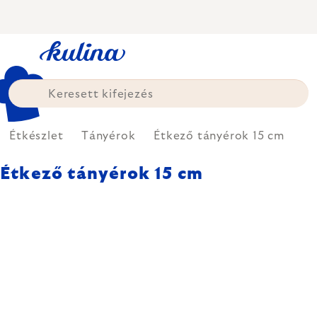
Ugrás
a
fő
tartalomhoz
Étkészlet
Tányérok
Étkező tányérok 15 cm
Étkező tányérok 15 cm