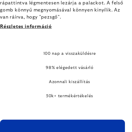
rápattintva légmentesen lezárja a palackot. A felső
gomb könnyű megnyomásával könnyen kinyílik. Az
van ráírva, hogy "pezsgő".
Részletes információ
100 nap a visszaküldésre
98% elégedett vásárló
Azonnali kiszállítás
50k+ termékértékelés
LÁBLÉC