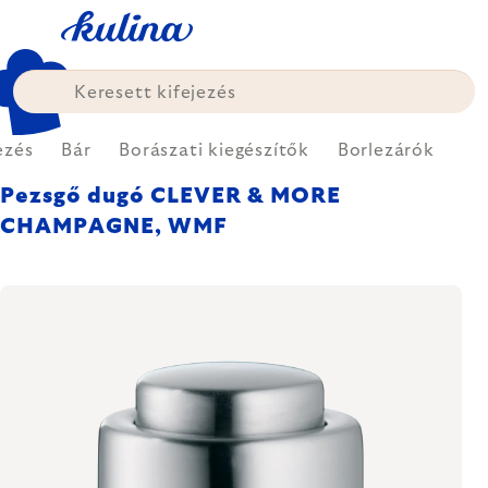
Ugrás
a
fő
tartalomhoz
ezés
Bár
Borászati kiegészítők
Borlezárók
Pezsgő dugó CLEVER & MORE
CHAMPAGNE, WMF