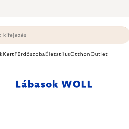
k
Kert
Fürdőszoba
Életstílus
Otthon
Outlet
Lábasok WOLL