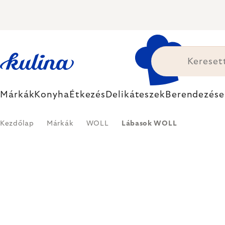
Ugrás
a
fő
tartalomhoz
Márkák
Konyha
Étkezés
Delikáteszek
Berendezése
Kezdőlap
Márkák
WOLL
Lábasok WOLL