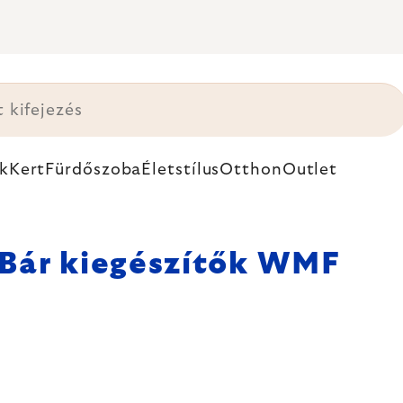
k
Kert
Fürdőszoba
Életstílus
Otthon
Outlet
Bár kiegészítők WMF