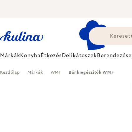
Ugrás
a
fő
tartalomhoz
Márkák
Konyha
Étkezés
Delikáteszek
Berendezése
Kezdőlap
Márkák
WMF
Bár kiegészítők WMF