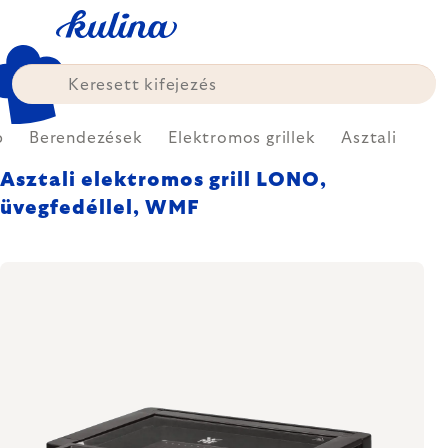
Ugrás
a
fő
tartalomhoz
p
Berendezések
Elektromos grillek
Asztali
Asztali elektromos grill LONO,
üvegfedéllel, WMF