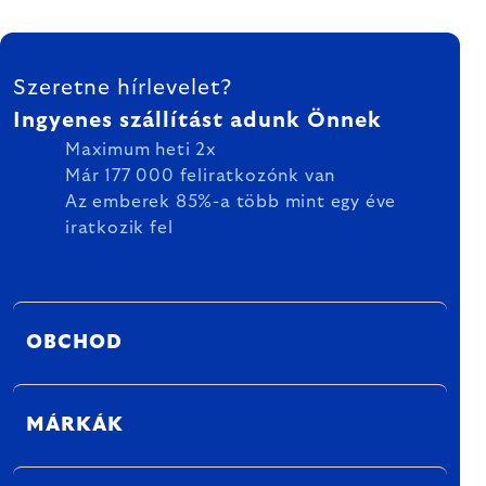
LÁBLÉC
Szeretne hírlevelet?
Ingyenes szállítást adunk Önnek
Maximum heti 2x
Már 177 000 feliratkozónk van
Az emberek 85%-a több mint egy éve
iratkozik fel
OBCHOD
MÁRKÁK