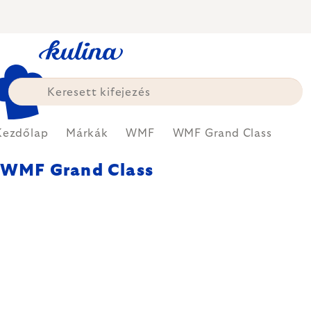
Ugrás
a
fő
tartalomhoz
Kezdőlap
Márkák
WMF
WMF Grand Class
WMF Grand Class