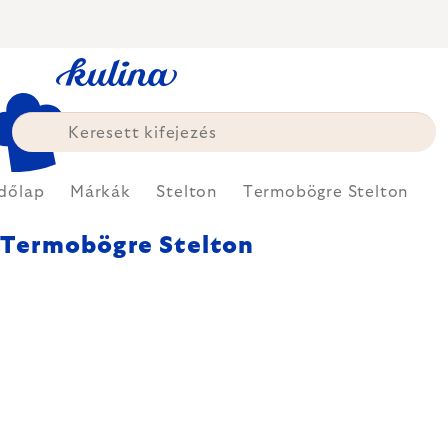
Ugrás
a
fő
tartalomhoz
dőlap
Márkák
Stelton
Termobögre Stelton
Termobögre Stelton