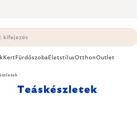
k
Kert
Fürdőszoba
Életstílus
Otthon
Outlet
észletek
Teáskészletek