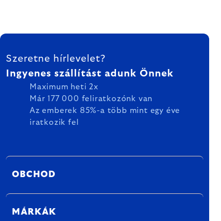
LÁBLÉC
Szeretne hírlevelet?
Ingyenes szállítást adunk Önnek
Maximum heti 2x
Már 177 000 feliratkozónk van
Az emberek 85%-a több mint egy éve
iratkozik fel
OBCHOD
MÁRKÁK