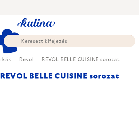
Ugrás
a
fő
tartalomhoz
rkák
Revol
REVOL BELLE CUISINE sorozat
REVOL BELLE CUISINE sorozat