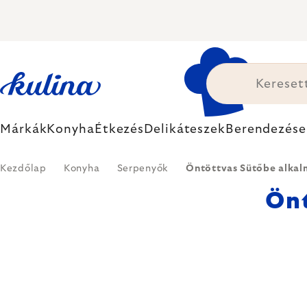
Ugrás
a
fő
tartalomhoz
Márkák
Konyha
Étkezés
Delikáteszek
Berendezése
Kezdőlap
Konyha
Serpenyők
Öntöttvas Sütőbe alkal
Önt