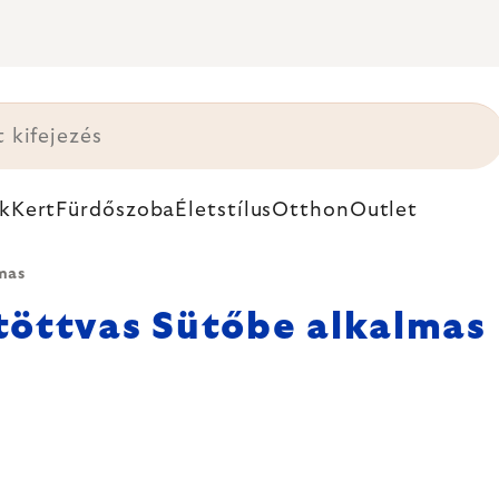
k
Kert
Fürdőszoba
Életstílus
Otthon
Outlet
mas
öttvas Sütőbe alkalmas