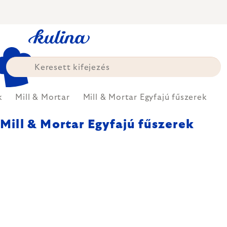
Ugrás
a
fő
tartalomhoz
k
Mill & Mortar
Mill & Mortar Egyfajú fűszerek
Mill & Mortar Egyfajú fűszerek