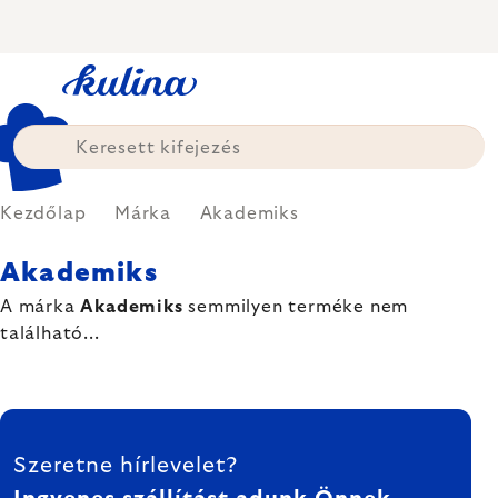
Ugrás
a
fő
tartalomhoz
Kezdőlap
Márka
Akademiks
Akademiks
A márka
Akademiks
semmilyen terméke nem
található...
LÁBLÉC
Szeretne hírlevelet?