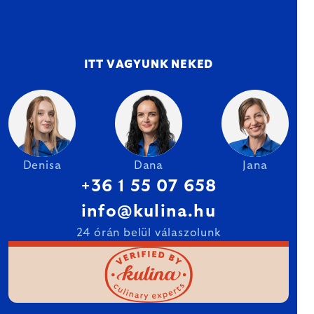
ITT VAGYUNK NEKED
Denisa
Dana
Jana
+36 1 55 07 658
info@kulina.hu
24 órán belül válaszolunk