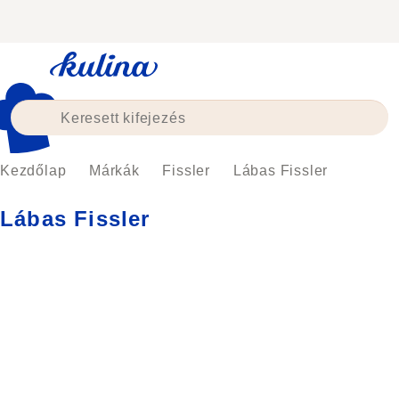
Ugrás
a
fő
tartalomhoz
Kezdőlap
Márkák
Fissler
Lábas Fissler
Lábas Fissler