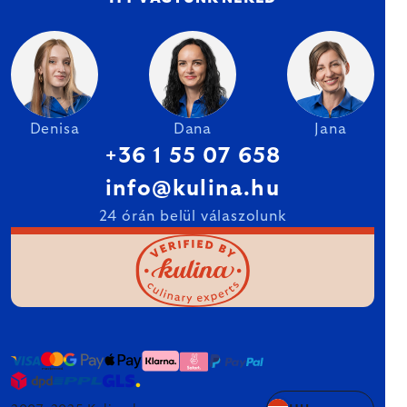
Denisa
Dana
Jana
+36 1 55 07 658
info@kulina.hu
24 órán belül válaszolunk