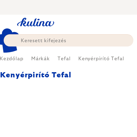
Ugrás
a
fő
tartalomhoz
Kezdőlap
Márkák
Tefal
Kenyérpirító Tefal
Kenyérpirító Tefal