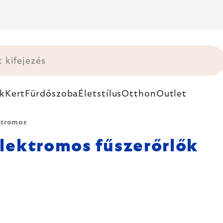
k
Kert
Fürdőszoba
Életstílus
Otthon
Outlet
ktromos
lektromos fűszerőrlők