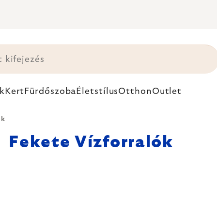
k
Kert
Fürdőszoba
Életstílus
Otthon
Outlet
ók
Fekete Vízforralók