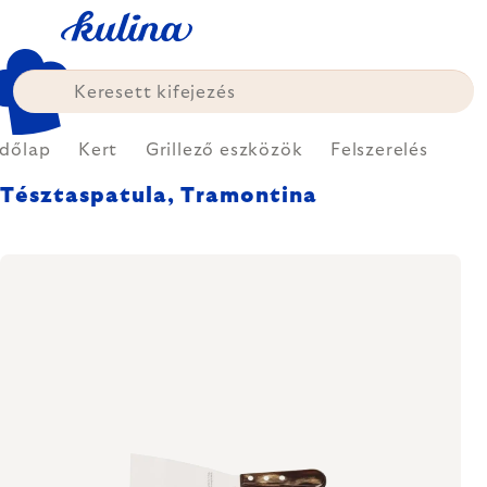
Ugrás
a
fő
tartalomhoz
dőlap
Kert
Grillező eszközök
Felszerelés
Tésztaspatula, Tramontina