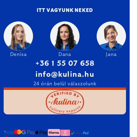
ITT VAGYUNK NEKED
Denisa
Dana
Jana
+36 1 55 07 658
info@kulina.hu
24 órán belül válaszolunk