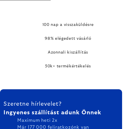
100 nap a visszaküldésre
98% elégedett vásárló
Azonnali kiszállítás
50k+ termékértékelés
LÁBLÉC
Szeretne hírlevelet?
Ingyenes szállítást adunk Önnek
Maximum heti 2x
Már 177 000 feliratkozónk van