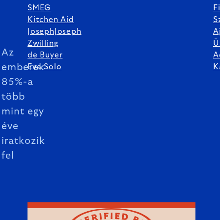
SMEG
F
Kitchen Aid
S
JosephJoseph
A
Zwilling
Ü
Az
de Buyer
A
emberek
Eva Solo
K
85%-a
több
mint egy
éve
iratkozik
fel