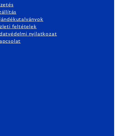
izetés
zállítás
jándékutalványok
zleti feltételek
datvédelmi nyilatkozat
apcsolat