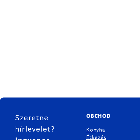
LÁBLÉC
OBCHOD
Szeretne
hírlevelet?
Konyha
Étkezés