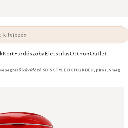
k
Kert
Fürdőszoba
Életstílus
Otthon
Outlet
sepegtető kávéfőző 50'S STYLE DCF02RDEU, piros, Smeg