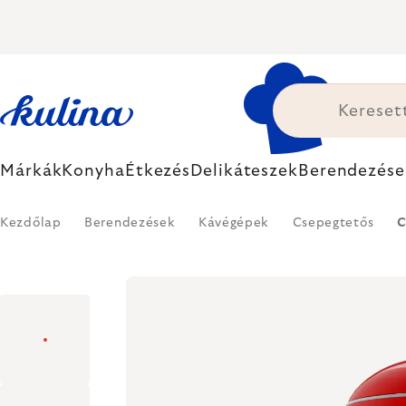
Ugrás
a
fő
tartalomhoz
Márkák
Konyha
Étkezés
Delikáteszek
Berendezése
Kezdőlap
Berendezések
Kávégépek
Csepegtetős
C