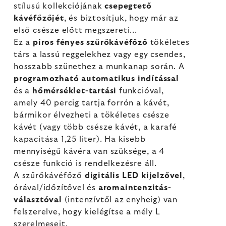
stílusú kollekciójának
csepegtető
kávéfőzőjét
, és biztosítjuk, hogy már az
első csésze előtt megszereti...
Ez a
piros fényes szűrőkávéfőző
tökéletes
társ a lassú reggelekhez vagy egy csendes,
hosszabb szünethez a munkanap során. A
programozható automatikus indítással
és a
hőmérséklet-tartási
funkcióval,
amely 40 percig tartja forrón a kávét,
bármikor élvezheti a tökéletes csésze
kávét (vagy több csésze kávét, a karafé
kapacitása 1,25 liter). Ha kisebb
mennyiségű kávéra van szüksége, a 4
csésze funkció is rendelkezésre áll.
A szűrőkávéfőző
digitális LED kijelzővel
,
órával/időzítővel és
aromaintenzitás-
választóval
(intenzívtől az enyheig) van
felszerelve, hogy kielégítse a mély L
szerelmeseit.