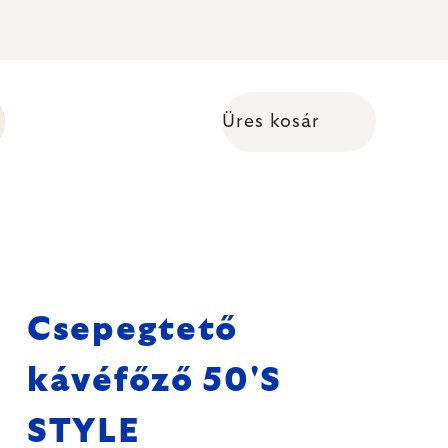
Üres kosár
Kosár
Csepegtető
kávéfőző 50'S
STYLE