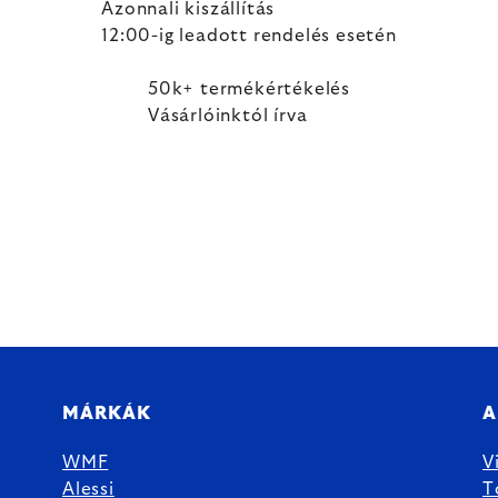
Azonnali kiszállítás
12:00-ig leadott rendelés esetén
50k+ termékértékelés
Vásárlóinktól írva
MÁRKÁK
A
WMF
V
Alessi
T