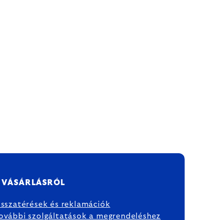
 VÁSÁRLÁSRÓL
isszatérések és reklamációk
ovábbi szolgáltatások a megrendeléshez