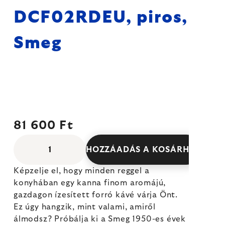
DCF02RDEU, piros,
Smeg
81 600 Ft
HOZZÁADÁS A KOSÁRHOZ
Képzelje el, hogy minden reggel a
konyhában egy kanna finom aromájú,
gazdagon ízesített forró kávé várja Önt.
Ez úgy hangzik, mint valami, amiről
álmodsz? Próbálja ki a Smeg 1950-es évek