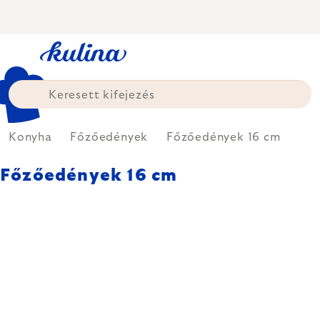
Ugrás
a
fő
tartalomhoz
Konyha
Főzőedények
Főzőedények 16 cm
Főzőedények 16 cm