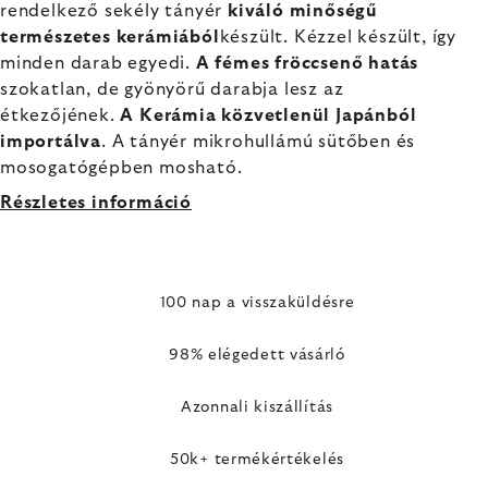
rendelkező sekély tányér
kiváló minőségű
természetes kerámiából
készült. Kézzel készült, így
minden darab egyedi.
A fémes fröccsenő hatás
szokatlan, de gyönyörű darabja lesz az
étkezőjének.
A Kerámia közvetlenül Japánból
importálva
. A tányér mikrohullámú sütőben és
mosogatógépben mosható.
Részletes információ
100 nap a visszaküldésre
98% elégedett vásárló
Azonnali kiszállítás
50k+ termékértékelés