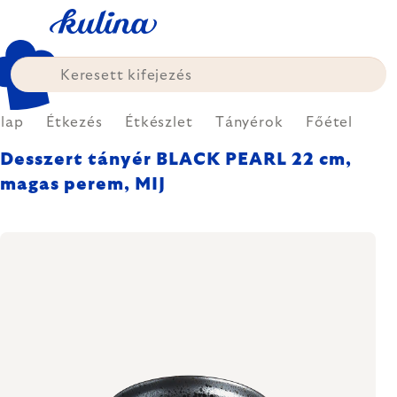
Ugrás
a
fő
tartalomhoz
lap
Étkezés
Étkészlet
Tányérok
Főétel
Desszert tányér BLACK PEARL 22 cm,
magas perem, MIJ